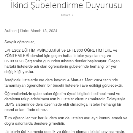
İkinci Şubelendirme Duyurusu
News
Author:
| Date: March 13, 2024
Sevgili öğrenciler,
LPFE202 EĞİTİM PSİKOLOJİSİ ve LPFE303 ÖĞRETİM İLKE ve
YÖNTEMLERİ dersleri için geçen hafta listeler yayınlanmış ve
05.03.2023 Çarşamba gününden itibaren dersler başlamıştır. Geçen
haftaki listelerde adı olan öğrencilerin şubelerinde herhangi bir yer
değişikliği yoktur.
Aşağıdaki listelerde ise ders kaydını 4 Mart-11 Mart 2024 tarihinde
tamamlayan öğrencilerin bir önceki listelere ilave edildiği görülecektir.
Öğrencilerimizin şube-salon-öğretim üyesi bilgilerini edinebilmesi ve
derslerini takip edebilmesi için bu listeler oluşturulmaktadır. Dolayısıyla
UBYS sisteminde ders üzerinizde ekli olmadıkça listeler herhangi bir
resmi anlam ifade etmez.
Tüm öğrencilerimiz her iki ders için de listeleri ayrı ayrı kontrol etmeli ve
doğru salonlarda derslere girmelidir.
Listelerin üst kısmında derslik ve öğretim elemanı bilgisi paylaşılmıştır.