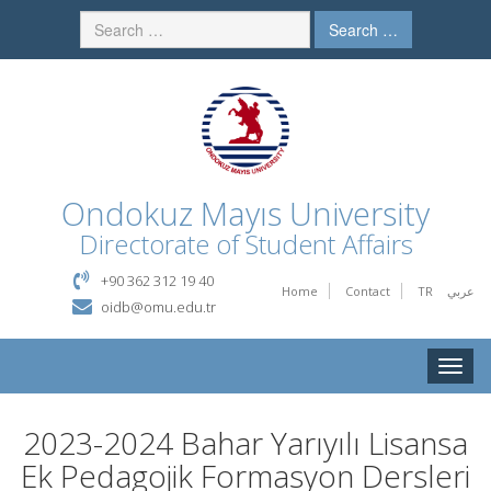
Search …
Ondokuz Mayıs University
Directorate of Student Affairs
+90 362 312 19 40
Home
Contact
TR
عربي
oidb@omu.edu.tr
Toggle
naviga
2023-2024 Bahar Yarıyılı Lisansa
Ek Pedagojik Formasyon Dersleri