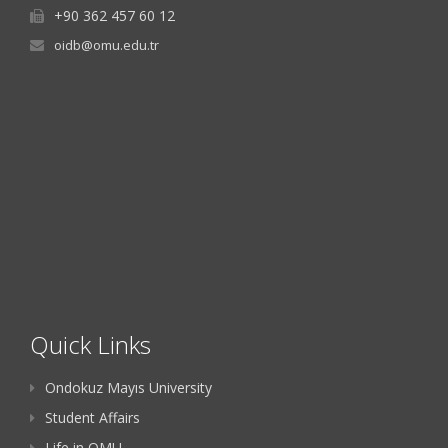
+90 362 457 60 12
oidb@omu.edu.tr
Quick Links
Ondokuz Mayıs University
Student Affairs
Life in OMU