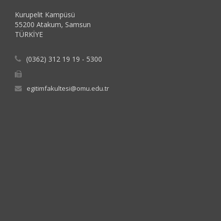
Kurupelit Kampüsü
55200 Atakum, Samsun
TÜRKİYE
(0362) 312 19 19 - 5300
egitimfakultesi@omu.edu.tr