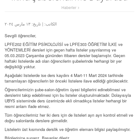
Haberler
الكاتب:
| تاريخ: ١٣ مارس ٢٠٢٤
Sevgili öğrenciler,
LPFE202 EĞİTİM PSİKOLOJİSİ ve LPFE303 ÖĞRETİM İLKE ve
YÖNTEMLERİ dersleri için geçen hafta listeler yayınlanmış ve
05.03.2023 Çarşamba gününden itibaren dersler başlamıştır. Geçen
haftaki listelerde adı olan öğrencilerin şubelerinde herhangi bir yer
değişikliği yoktur.
Aşağıdaki listelerde ise ders kaydını 4 Mart-11 Mart 2024 tarihinde
tamamlayan öğrencilerin bir önceki listelere ilave edildiği görülecektir.
Öğrencilerimizin şube-salon-öğretim üyesi bilgilerini edinebilmesi ve
derslerini takip edebilmesi için bu listeler oluşturulmaktadır. Dolayısıyla
UBYS sisteminde ders üzerinizde ekli olmadıkça listeler herhangi bir
resmi anlam ifade etmez.
Tüm öğrencilerimiz her iki ders için de listeleri ayrı ayrı kontrol etmeli ve
doğru salonlarda derslere girmelidir.
Listelerin üst kısmında derslik ve öğretim elemanı bilgisi paylaşılmıştır.
Bilgilerinize sunarız. Başarılar dileriz.