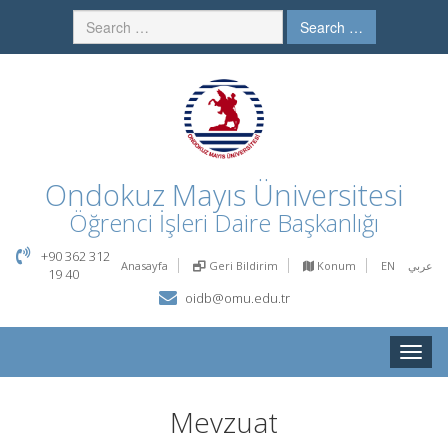
Search …
Ondokuz Mayıs Üniversitesi
Öğrenci İşleri Daire Başkanlığı
+90 362 312
Anasayfa
Geri Bildirim
Konum
EN
عربي
19 40
oidb@omu.edu.tr
Toggle
naviga
Mevzuat