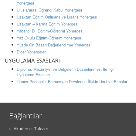
Yönergesi
Uluslararası Öğrenci Kabul Yönergesi
Uzaktan Eğitim Önlisans ve Lisans Yönergesi
Uzaktan – Karma Eğitim Yönergesi
Yabancı Dil Eğitim-Öğretimi Yönergesi
Yaz Okulu Eğitim-Öğretim Yönergesi
Yüzde On Başarı Değerlendirme Yönergesi
Diğer Yönergeler
UYGULAMA ESASLARI
Diploma, Mezuniyet ve Belgelerin Düzenlenmesi İle İlgili
Uygulama Esasları
Lisans Pedagojik Formasyon Derslerine İlişkin Usul ve Esaslar
Bağlantılar
Akademik Takvim