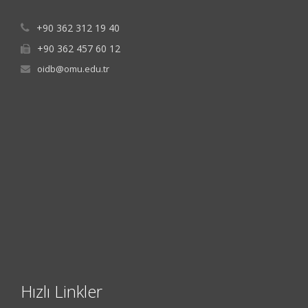
+90 362 312 19 40
+90 362 457 60 12
oidb@omu.edu.tr
Hızlı Linkler