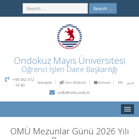
Search …
Ondokuz Mayıs Üniversitesi
Öğrenci İşleri Daire Başkanlığı
+90 362 312
Anasayfa
Geri Bildirim
Konum
EN
عربي
19 40
oidb@omu.edu.tr
Toggle
naviga
OMÜ Mezunlar Günü 2026 Yılı