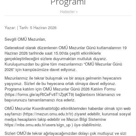
Programı
Haberler
Yazar:
| Tarih: 5 Haziran 2026
Sevgili OMÜ Mezunları,
Geleneksel olarak düzenlenen OMÜ Mezunlar Günü kutlamalarının 19
Haziran 2026 tarihinde saat 15.00'da çeşitli etkinliklerle
gerçekleştirileceğini sizlere duyurmaktan mutluluk duyarız.
Kuruluşumuzdan bu güne tüm mezunlarımızı “OMÜ Mezunlar Günü
2026” için kampüsümüze davet ediyoruz.
Mezunlarımız ile tekrar buluşmak ve bir araya gelmenin heyecanını
yaşıyoruz. Sizleri de bu heyecana ortak olmaya davet ediyoruz.
Programa katılım için OMÜ Mezunlar Günü 2026 Katılım Formu
(https://forms.gle/ayRtCeFv8T1ZjqKT9) bağlantısını tıklamanızı ve
başvurunuzu tamamlamanızı rica ederiz.
OMÜ Mezunlar Koordinatörlüğü etkinliklerinden haberdar olmak için web
sayfamızı (https://mezun.omu.edu.tr/tr) ziyaret edebilir, kurumsal sosyal
medya hesaplarını takip edebilir ve Mezun Bilgi Sistemine
https://mbs.omu.edu.tr/users/sign_up ) üye olabilirsiniz.
Sizleri OMÜ’de tekrar ağırlayacağımızdan dolayı çok mutluyuz ve sizi